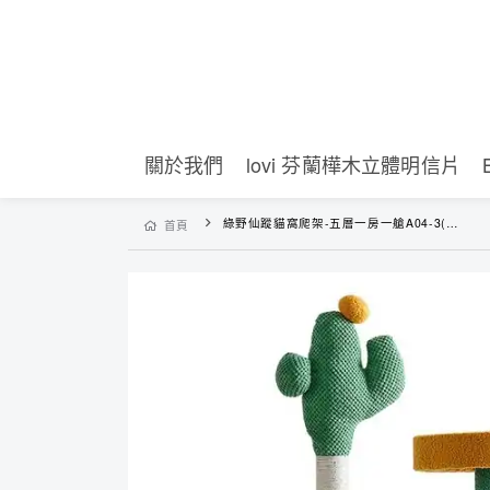
關於我們
lovi 芬蘭樺木立體明信片
綠野仙蹤貓窩爬架-五層一房一艙A04-3(現貨)
首頁