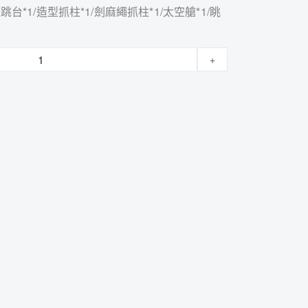
跳台*1/造型抓柱*1/劍麻繩抓柱*1/太空艙*1/眺
+