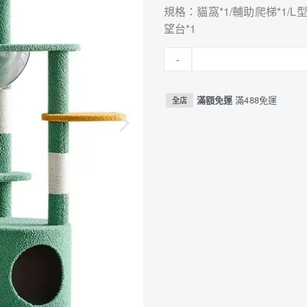
規格：貓窩*1/輔助爬梯*1/L型
望台*1
-
滿額免運
滿488免運
全店