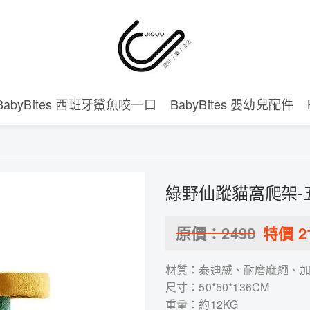
BabyBites 西班牙鯊魚咬一口
BabyBites 嬰幼兒配件
綠野仙蹤貓窩爬架-五
原價：
2490
特價
2
材質：泰迪絨、耐磨麻繩、
尺寸：50*50*136CM
重量：約12KG