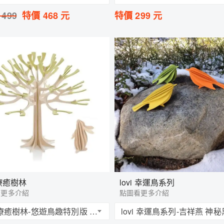
：
499
特價
468
元
特價
299
元
i 療癒樹林
lovi 幸運鳥系列
看更多介紹
點圖看更多介紹
lovi 療癒樹林-悠遊鳥趣特別版 森林綠