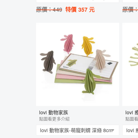
原價：
449
特價
357
元
原價
lovi 動物家族
lov
點圖看更多介紹
點圖
lovi 動物家族-萌寵刺蝟 深綠 8cm