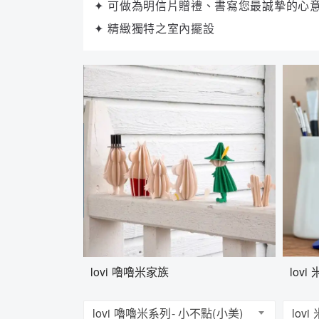
✦ 可做為明信片贈禮、書寫您最誠摯的心
✦ 精緻獨特之室內擺設
lovi 嚕嚕米家族
lov
lovi 嚕嚕米系列- 小不點(小美)
lov