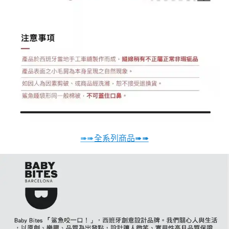
➠➠
全系列商品➠➠