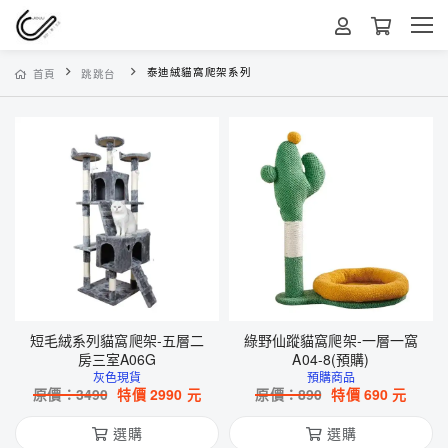
泰迪絨貓窩爬架系列
首頁
跳跳台
短毛絨系列貓窩爬架-五層二
綠野仙蹤貓窩爬架-一層一窩
房三室A06G
A04-8(預購)
灰色現貨
預購商品
原價：
3490
特價
2990
元
原價：
890
特價
690
元
選購
選購